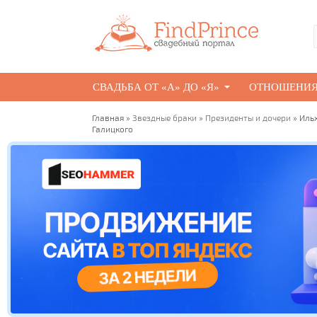
СВАДЬБА ОТ «А» ДО «Я»
ОТНОШЕНИ
Главная
»
Звездные браки
»
Президенты и дочери
» Иль
Галицкого