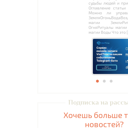
судьбы людей и при
Оглавление статьи
Можно ли управл
ЗемляОгоньВодаВоз
магии ЗемлиРи
ОгняРитуалы магии
магии Воды Что это 
Подписка на расс
Хочешь больше 
новостей?