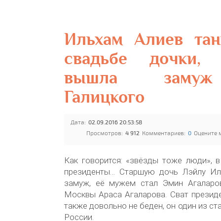
Ильхам Алиев тан
свадьбе дочки,
вышла заму
Галицкого
Дата:
02.09.2016 20:53:58
Просмотров:
4 912
Комментариев:
0
Оцените 
Как говорится: «звёзды тоже люди», 
президенты… Старшую дочь Лэйлу Ил
замуж, её мужем стал Эмин Агаларо
Москвы Араса Агаларова. Сват презид
также довольно не беден, он один из с
России.