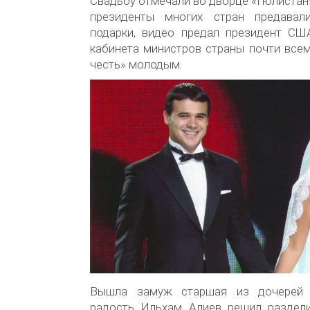
Свадьбу отмечали во дворце «Гюлистан»,
президенты многих стран предавал
подарки, видео предал президент США
кабинета министров страны почти все
честь» молодым.
Вышла замуж старшая из дочерей 
радость Ильхам Алиев решил раздел