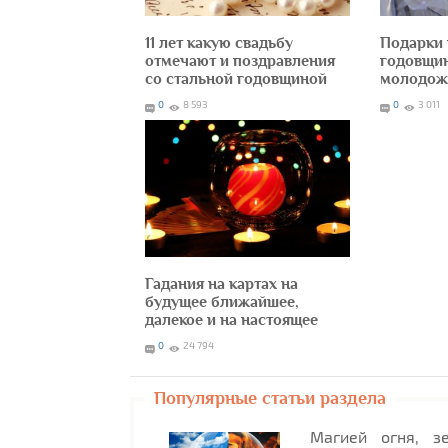
11 лет какую свадьбу
Подарки 
отмечают и поздравления
годовщи
со стальной годовщиной
молодож
0
8 593
0
3 011
Гадания на картах на
будущее ближайшее,
далекое и на настоящее
0
24 794
Популярные статьи раздела
Магией огня, з