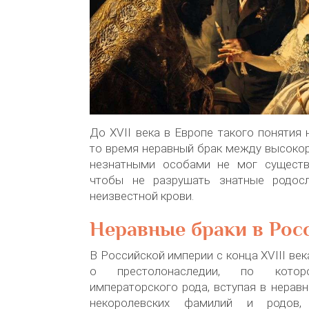
До XVII века в Европе такого понятия 
то время неравный брак между высоко
незнатными особами не мог существ
чтобы не разрушать знатные родос
неизвестной крови.
Неравные браки в Рос
В Российской империи с конца XVIII ве
о престолонаследии, по кото
императорского рода, вступая в нерав
некоролевских фамилий и родов,