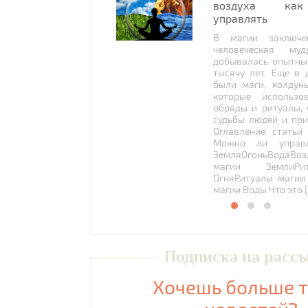
воздуха как
управлять
В магии заключе
человеческая муд
добывалась опытны
тысячу лет. Еще в 
были маги, колдун
которые использо
обряды и ритуалы, 
судьбы людей и при
Оглавление статьи
Можно ли управл
ЗемляОгоньВодаВоз
магии ЗемлиРи
ОгняРитуалы магии
магии Воды Что это 
Подписка на расс
Хочешь больше 