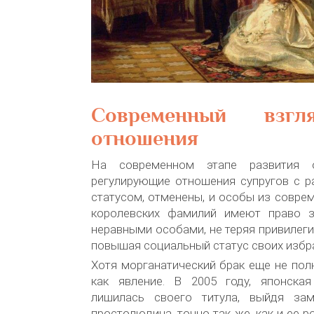
Современный взгл
отношения
На современном этапе развития о
регулирующие отношения супругов с 
статусом, отменены, и особы из совре
королевских фамилий имеют право з
неравными особами, не теряя привилеги
повышая социальный статус своих избр
Хотя морганатический брак еще не по
как явление. В 2005 году, японска
лишилась своего титула, выйдя з
простолюдина, точно так же, как и ее р