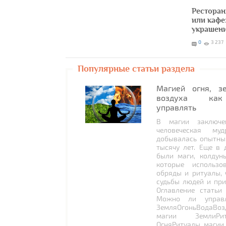
Ресторан
или кафе
украшени
0
3 237
Популярные статьи раздела
Магией огня, з
воздуха как
управлять
В магии заключе
человеческая муд
добывалась опытны
тысячу лет. Еще в 
были маги, колдун
которые использо
обряды и ритуалы, 
судьбы людей и при
Оглавление статьи
Можно ли управл
ЗемляОгоньВодаВоз
магии ЗемлиРи
ОгняРитуалы магии