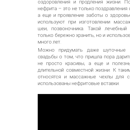
оздоровления и продления жизни. П
нефрита – это не только поздравления 
а еще и проявление заботы о здоровь
используют при изготовлении масса
шеи, позвоночника. Такой лечебный
только бережно хранить, но и использо
много лет.
Можно придумать даже шуточные п
свадьбы о том, что пришла пора дарит
не просто красивы, а еще и полезн
длительной совместной жизни. К таким
относятся и массажные чехлы для с
использованы нефритовые вставки.