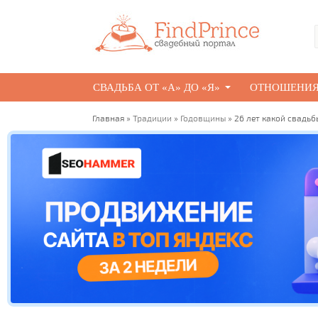
СВАДЬБА ОТ «А» ДО «Я»
ОТНОШЕНИ
Главная
»
Традиции
»
Годовщины
» 26 лет какой свадь