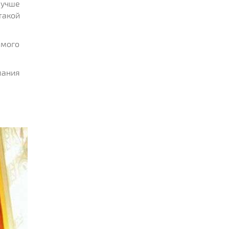
лучше
такой
имого
мания