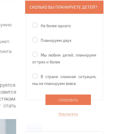
СКОЛЬКО ВЫ ПЛАНИРУЕТЕ ДЕТЕЙ?
нужно
Не более одного
Планируем двух
джет.
ликта
Мы любим детей, планируем
от трех и более
В стране сложная ситуация,
мы не планируем вовсе
уется.
новится
стякам.
т стать
Результаты
Реклама