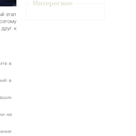
Интересное
ый этап
Поэтому
 друг к
ите в
ний в
ваших
ки на
шения