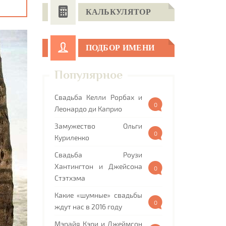
КАЛЬКУЛЯТОР
ПОДБОР ИМЕНИ
Популярное
Свадьба Келли Рорбах и
0
Леонардо ди Каприо
Замужество Ольги
0
Куриленко
Свадьба Роузи
Хантингтон и Джейсона
0
Стэтхэма
Какие «шумные» свадьбы
0
ждут нас в 2016 году
Мэрайя Кэри и Джеймсон