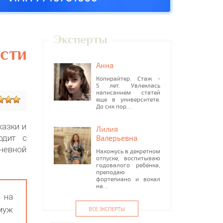
Эксперты
сти
Анна
Копирайтер. Стаж -
5 лет. Увлеклась
написанием статей
еще в университете.
До сих пор…
казки и
Лилия
одит с
Валерьевна
дневной
Нахожусь в декретном
отпуске, воспитываю
годовалого ребёнка,
преподаю
фортепиано и вокал
на…
 на
муж
ВСЕ ЭКСПЕРТЫ