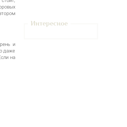
 стоит,
доровых
втором
Интересное
рень и
но даже
Если на