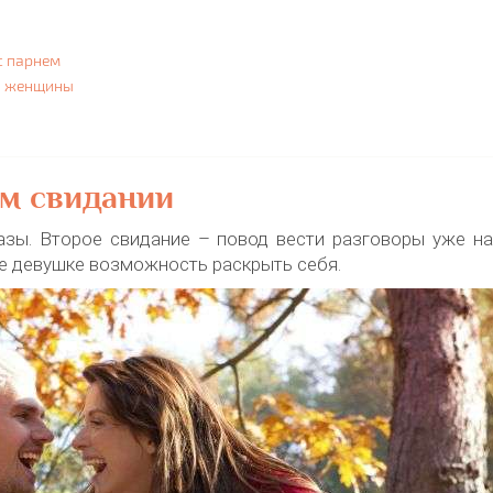
с парнем
й женщины
ом свидании
азы. Второе свидание – повод вести разговоры уже н
те девушке возможность раскрыть себя.