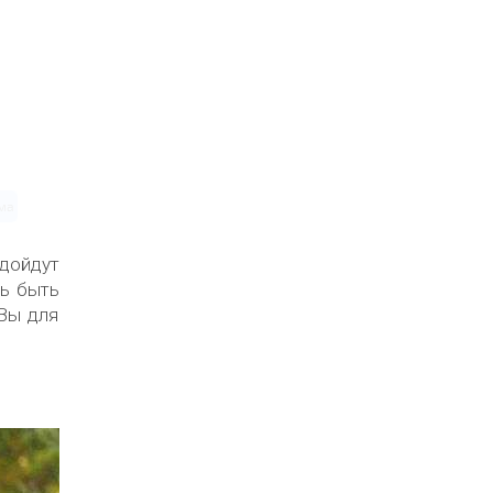
ма
одойдут
сь быть
 Вы для