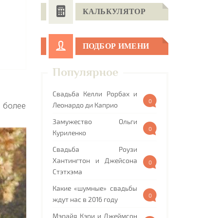
КАЛЬКУЛЯТОР
ПОДБОР ИМЕНИ
Популярное
Свадьба Келли Рорбах и
0
а более
Леонардо ди Каприо
Замужество Ольги
0
Куриленко
Свадьба Роузи
Хантингтон и Джейсона
0
Стэтхэма
Какие «шумные» свадьбы
0
ждут нас в 2016 году
Мэрайя Кэри и Джеймсон