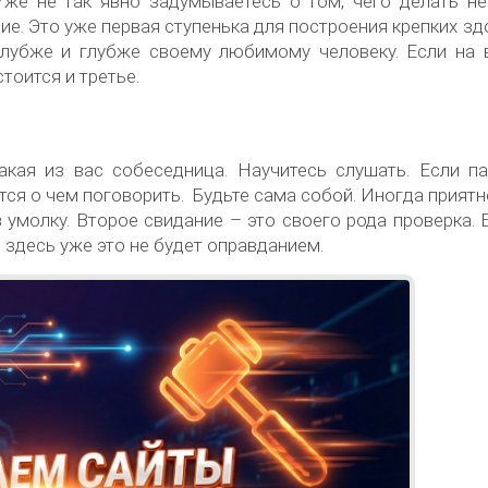
же не так явно задумываетесь о том, чего делать не
ие. Это уже первая ступенька для построения крепких з
глубже и глубже своему любимому человеку. Если на 
тоится и третье.
акая из вас собеседница. Научитесь слушать. Если па
ется о чем поговорить. Будьте сама собой. Иногда прият
 умолку. Второе свидание – это своего рода проверка. 
 здесь уже это не будет оправданием.