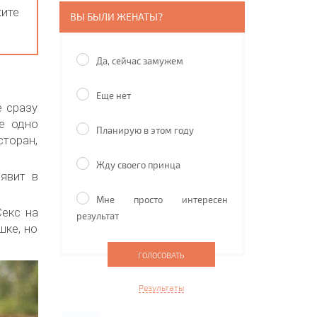
жите
ВЫ БЫЛИ ЖЕНАТЫ?
Да, сейчас замужем
Еще нет
 сразу
не одно
Планирую в этом году
сторан,
Жду своего принца
оявит в
Мне просто интересен
Секс на
результат
шке, но
Результаты