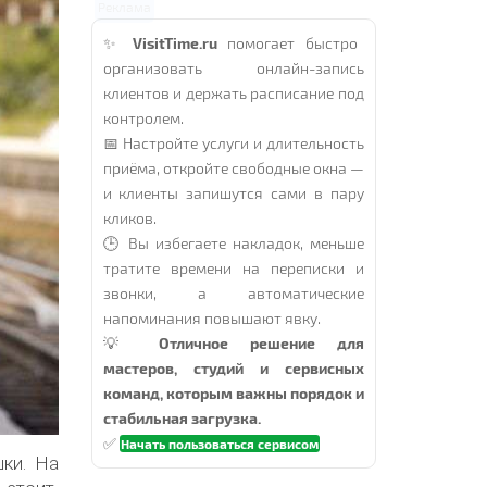
Реклама
✨
VisitTime.ru
помогает быстро
организовать онлайн-запись
клиентов и держать расписание под
контролем.
📅 Настройте услуги и длительность
приёма, откройте свободные окна —
и клиенты запишутся сами в пару
кликов.
🕒 Вы избегаете накладок, меньше
тратите времени на переписки и
звонки, а автоматические
напоминания повышают явку.
💡
Отличное решение для
мастеров, студий и сервисных
команд, которым важны порядок и
стабильная загрузка.
✅
Начать пользоваться сервисом
ки. На