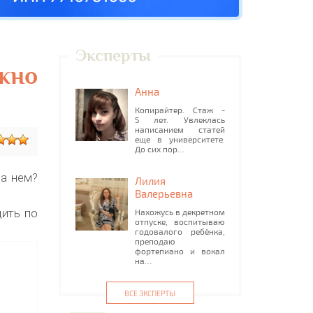
Эксперты
жно
Анна
Копирайтер. Стаж -
5 лет. Увлеклась
написанием статей
еще в университете.
До сих пор…
на нем?
Лилия
Валерьевна
дить по
Нахожусь в декретном
отпуске, воспитываю
годовалого ребёнка,
преподаю
фортепиано и вокал
на…
ВСЕ ЭКСПЕРТЫ