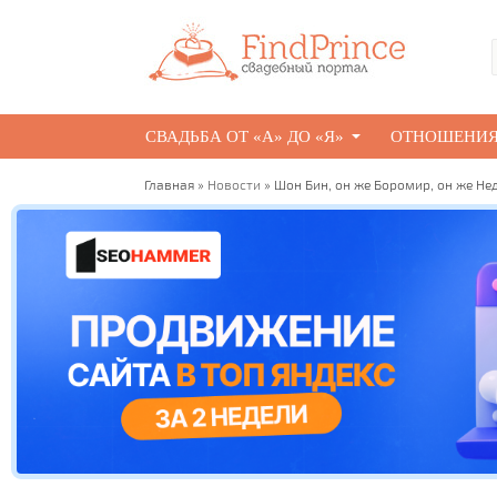
СВАДЬБА ОТ «А» ДО «Я»
ОТНОШЕНИ
Главная
»
Новости
» Шон Бин, он же Боромир, он же Нед