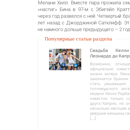
Мелани Хилл. Вместе пара прожила сем
«настиг» Бина в 97-м с Эбигейл Крат
через год развелся с ней. Четвертый бр
лет назад с Джорджиной Сатклифф. Эт
не намного дольше предыдущего – 2 год
Популярные статьи раздела
Свадьба Келл
Леонардо ди Капр
Возможно, отнош
официально извес
жизни актёра Леон
закончатся браком.
стать решающим 
голливудского акт
модели Келли Рорбах
известно только с
друга Каприо, но он
несколько месяцев а
девушке женщину сво
[…]