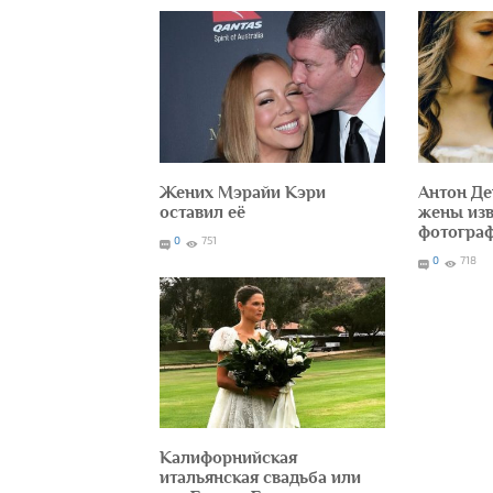
Жених Мэрайи Кэри
Антон Де
оставил её
жены изв
фотогра
0
751
0
718
Калифорнийская
итальянская свадьба или