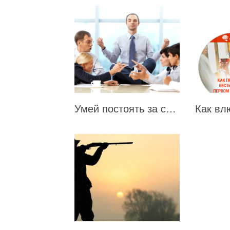
Умей постоять за себя или поставь хама на место (мастерство ведения конфликтов)