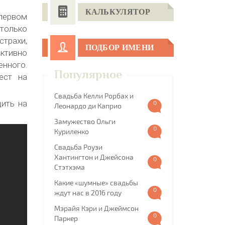
КАЛЬКУЛЯТОР
первом
только
страхи,
ПОДБОР ИМЕНИ
ктивно
енного.
Популярное
ест на
Свадьба Келли Рорбах и
дить на
0
Леонардо ди Каприо
Замужество Ольги
0
Куриленко
Свадьба Роузи
Хантингтон и Джейсона
0
Стэтхэма
Какие «шумные» свадьбы
0
ждут нас в 2016 году
Мэрайя Кэри и Джеймсон
0
Паркер