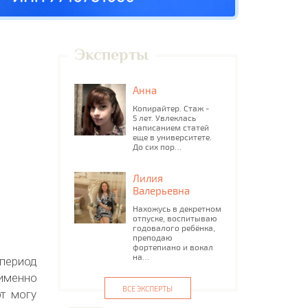
Эксперты
Анна
Копирайтер. Стаж -
5 лет. Увлеклась
написанием статей
еще в университете.
До сих пор…
Лилия
Валерьевна
Нахожусь в декретном
отпуске, воспитываю
годовалого ребёнка,
преподаю
фортепиано и вокал
на…
период
 именно
ВСЕ ЭКСПЕРТЫ
рт могу