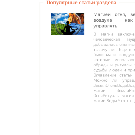
Популярные статьи раздела
Магией огня, з
воздуха как
управлять
В магии заключе
человеческая муд
добывалась опытны
тысячу лет. Еще в 
были маги, колдун
которые использо
обряды и ритуалы, 
судьбы людей и при
Оглавление статьи
Можно ли управл
ЗемляОгоньВодаВоз
магии ЗемлиРи
ОгняРитуалы магии
магии Воды Что это 