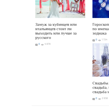
Замуж за кубинцев или
Гороско
итальянцев стоит ли
по имена
выходить или лучше за
зодиака
русского
0
1 734
0
4 879
Свадьбы 
свадьба,
свадьба 
0
2 658