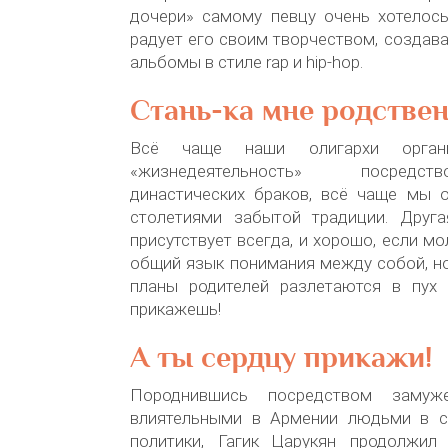
дочери» самому певцу очень хотелось
радует его своим творчеством, создава
альбомы в стиле rap и hip-hop.
Стань-ка мне родстве
Всё чаще наши олигархи орган
«жизнедеятельность» посредс
династических браков, всё чаще мы 
столетиями забытой традиции. Друг
присутствует всегда, и хорошо, если м
общий язык понимания между собой, но
планы родителей разлетаются в пух 
прикажешь!
А ты сердцу прикажи!
Породнившись посредством замуж
влиятельными в Армении людьми в с
политики, Гагик Царукян продолжил