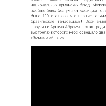
национальных армянских блюд. Мужска
вообще была без ума от «официантов»,
было 100, а оттого, что первые горя
бразильские танцовщицы! Окончан
Царукян и Аргама Абрамяна стал тради
выстрелах которого небо освещало два
«Эмма» и «Аргам».