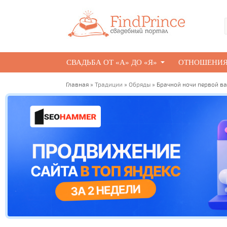
СВАДЬБА ОТ «А» ДО «Я»
ОТНОШЕНИ
Главная
»
Традиции
»
Обряды
» Брачной ночи первой ва