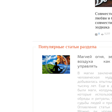
Совмести
любви и 
совмести
зодиака
0
5 217
Популярные статьи раздела
Магией огня, з
воздуха как
управлять
В магии заключе
человеческая муд
добывалась опытны
тысячу лет. Еще в 
были маги, колдун
которые использо
обряды и ритуалы, 
судьбы людей и при
Оглавление статьи
Можно ли управл