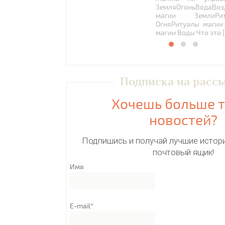
ЗемляОгоньВодаВоз
магии ЗемлиРи
ОгняРитуалы магии
магии Воды Что это 
Подписка на расс
Хочешь больше 
новостей?
Подпишись и получай лучшие истори
почтовый ящик!
Имя
E-mail*