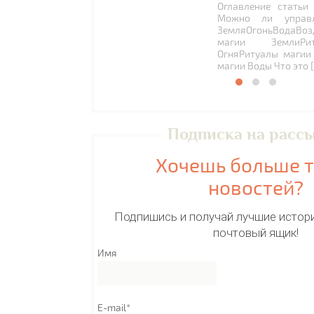
Оглавление статьи
Можно ли управл
ЗемляОгоньВодаВоз
магии ЗемлиРи
ОгняРитуалы магии
магии Воды Что это 
Подписка на расс
Хочешь больше 
новостей?
Подпишись и получай лучшие истори
почтовый ящик!
Имя
E-mail*