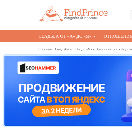
СВАДЬБА ОТ «А» ДО «Я»
ОТНОШЕНИ
Главная
»
Свадьба от «А» до «Я»
»
Организация
» Подгот