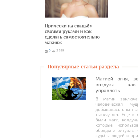
Прически на свадьбу
своими руками и как
сделать самостоятельно
макияж
0
2 589
Популярные статьи раздела
Магией огня, з
воздуха как
управлять
В магии заключе
человеческая муд
добывалась опытны
тысячу лет. Еще в 
были маги, колдун
которые использо
обряды и ритуалы, 
судьбы людей и при