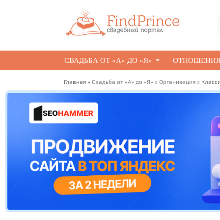
СВАДЬБА ОТ «А» ДО «Я»
ОТНОШЕНИ
Главная
»
Свадьба от «А» до «Я»
»
Организация
» Класси