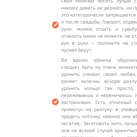
Свои колечки носить лучше с
никому давать ни держать, ни 
это категорически запрещается 
и после свадьбы. Говорят, отда
руки, можно отдать и судьб
отказать никак не можете, не о
рук в руки – положите на ст
пускай берут.
Во время обмена обручал
следует быть ну очень внимат
уронить символ своей любви. 
роняет колечки, вскоре разл
уронить кольцо так просто, 
переживаешь и нервничаешь. Н
застрахован. Есть отличный 
примету» на разлуку: в упавш
продеть ниточку, именно она в
негатив. Заготовить нить лучш
она на всякий случай хранитьс