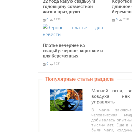
22 года какую свадьбу и
Короткое
годовщину совместной
длинное 
жизни празднуют
беремен
0
1 973
0
2 112
Платье вечернее на
свадьбу: черное, короткое и
для беременных
0
1 921
Популярные статьи раздела
Магией огня, з
воздуха как
управлять
В магии заключе
человеческая муд
добывалась опытны
тысячу лет. Еще в 
были маги, колдун