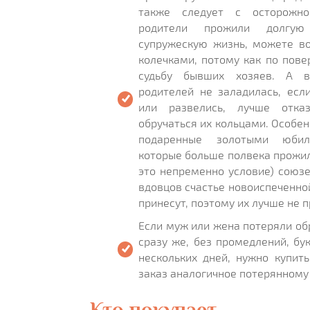
также следует с осторожно
родители прожили долгую
супружескую жизнь, можете во
колечками, потому как по пов
судьбу бывших хозяев. А в
родителей не заладилась, есл
или развелись, лучше отка
обручаться их кольцами. Особен
подаренные золотыми юбил
которые больше полвека прожил
это непременно условие) союзе
вдовцов счастье новоиспеченно
принесут, поэтому их лучше не п
Если муж или жена потеряли об
сразу же, без промедлений, бу
нескольких дней, нужно купит
заказ аналогичное потерянному 
Кто покупает