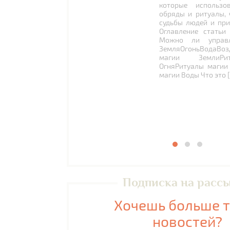
которые использо
обряды и ритуалы, 
судьбы людей и при
Оглавление статьи
Можно ли управл
ЗемляОгоньВодаВоз
магии ЗемлиРи
ОгняРитуалы магии
магии Воды Что это 
Подписка на расс
Хочешь больше 
новостей?