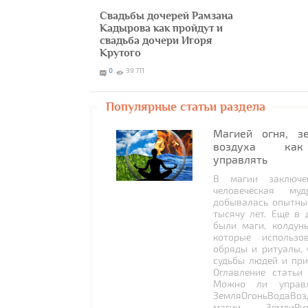
Свадьбы дочерей Рамзана
Кадырова как пройдут и
свадьба дочери Игоря
Крутого
0
39 711
Популярные статьи раздела
Магией огня, з
воздуха как
управлять
В магии заключе
человеческая муд
добывалась опытны
тысячу лет. Еще в 
были маги, колдун
которые использо
обряды и ритуалы, 
судьбы людей и при
Оглавление статьи
Можно ли управл
ЗемляОгоньВодаВоз
магии ЗемлиРи