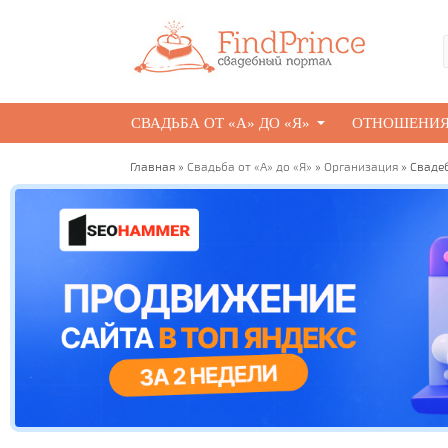
СВАДЬБА ОТ «А» ДО «Я»
ОТНОШЕНИ
Главная
»
Свадьба от «А» до «Я»
»
Организация
» Сваде