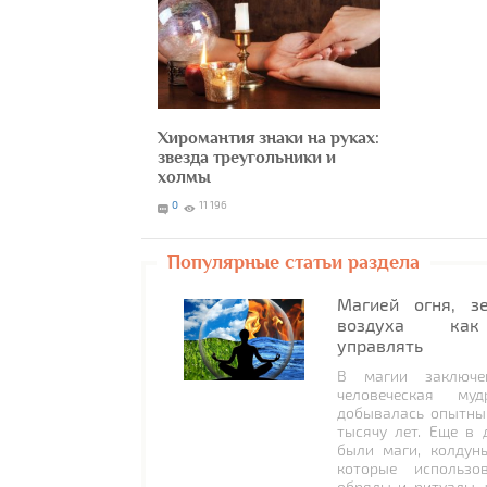
Хиромантия знаки на руках:
звезда треугольники и
холмы
0
11 196
Популярные статьи раздела
Магией огня, з
воздуха как
управлять
В магии заключе
человеческая муд
добывалась опытны
тысячу лет. Еще в 
были маги, колдун
которые использо
обряды и ритуалы, 