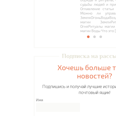
судьбы людей и при
Оглавление статьи
Можно ли управл
ЗемляОгоньВодаВоз
магии ЗемлиРи
ОгняРитуалы магии
магии Воды Что это 
Подписка на расс
Хочешь больше 
новостей?
Подпишись и получай лучшие истори
почтовый ящик!
Имя