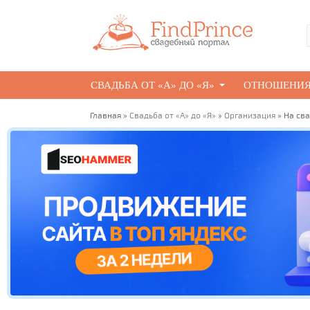
СВАДЬБА ОТ «А» ДО «Я»
ОТНОШЕНИ
Главная
»
Свадьба от «А» до «Я»
»
Организация
» На св