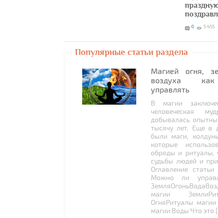
праздную
поздрав
0
5 455
Популярные статьи раздела
Магией огня, з
воздуха как
управлять
В магии заключе
человеческая муд
добывалась опытны
тысячу лет. Еще в 
были маги, колдун
которые использо
обряды и ритуалы, 
судьбы людей и при
Оглавление статьи
Можно ли управл
ЗемляОгоньВодаВоз
магии ЗемлиРи
ОгняРитуалы магии
магии Воды Что это 