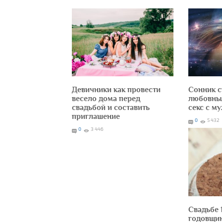
Девичники как провести
Сонник с
весело дома перед
любовные
свадьбой и составить
секс с м
приглашение
0
5 432
0
3 446
Свадьбе 
годовщин