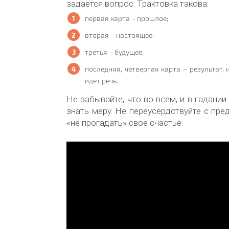
задается вопрос. Трактовка такова:
первая карта – прошлое;
вторая – настоящее;
третья – будущее;
последняя, четвертая карта – результат, 
идет речь.
Не забывайте, что во всем, и в гадании
знать меру. Не переусердствуйте с пре
«не прогадать» свое счастье.