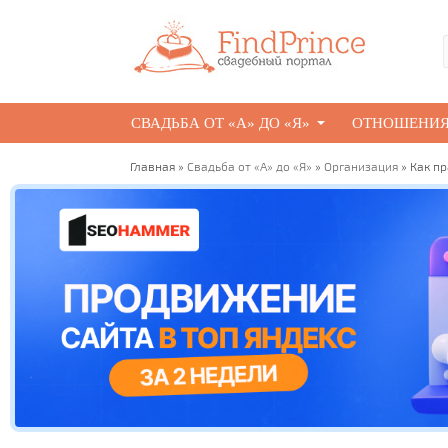
СВАДЬБА ОТ «А» ДО «Я»
ОТНОШЕНИ
Главная
»
Свадьба от «А» до «Я»
»
Организация
» Как пр