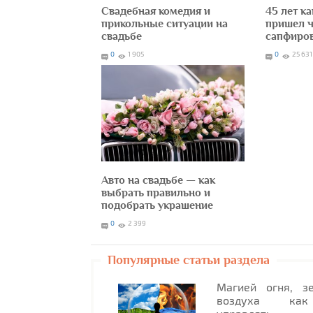
Свадебная комедия и
45 лет к
прикольные ситуации на
пришел ч
свадьбе
сапфиро
0
1 905
0
25 631
Авто на свадьбе — как
выбрать правильно и
подобрать украшение
0
2 399
Популярные статьи раздела
Магией огня, з
воздуха как