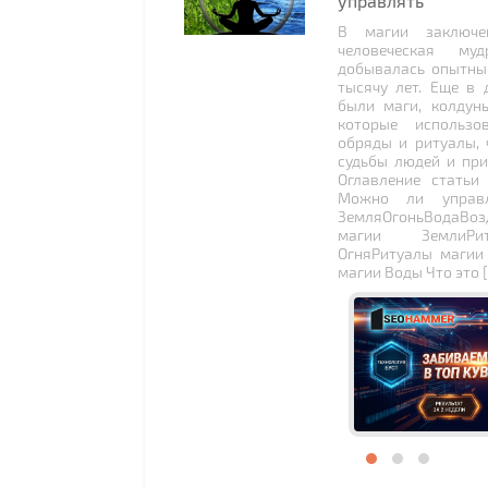
управлять
В магии заключе
человеческая муд
добывалась опытны
тысячу лет. Еще в 
были маги, колдун
которые использо
обряды и ритуалы, 
судьбы людей и при
Оглавление статьи
Можно ли управл
ЗемляОгоньВодаВоз
магии ЗемлиРи
ОгняРитуалы магии
магии Воды Что это 