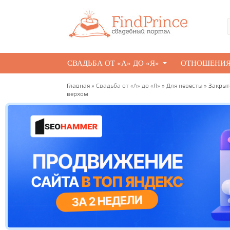
СВАДЬБА ОТ «А» ДО «Я»
ОТНОШЕНИ
Главная
»
Свадьба от «А» до «Я»
»
Для невесты
» Закрыт
верхом