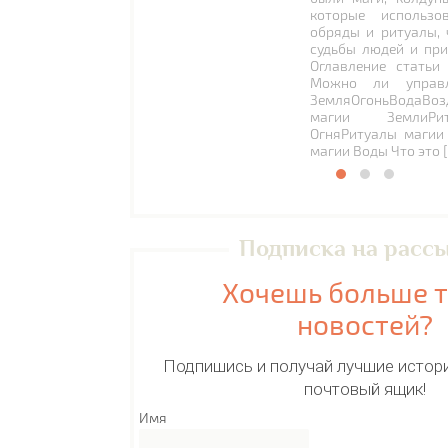
которые использо
обряды и ритуалы, 
судьбы людей и при
Оглавление статьи
Можно ли управл
ЗемляОгоньВодаВоз
магии ЗемлиРи
ОгняРитуалы магии
магии Воды Что это 
Подписка на расс
Хочешь больше 
новостей?
Подпишись и получай лучшие истори
почтовый ящик!
Имя