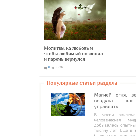
Молитвы на любовь и
чтобы любимый позвонил
и парень вернулся
0
4 776
Популярные статьи раздела
Магией огня, з
воздуха как
управлять
В магии заключе
человеческая муд
добывалась опытны
тысячу лет. Еще в 
были маги, колдун