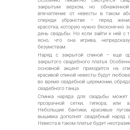
Особенно пикантно смотрятся сва
закрытым верхом, но обнаженной
впечатление от невесты в таком аб
спереди убранстве – перед жених
красотка, которую нужно бесконечно з
день свадьбы. Но если зайти к ней с т
ясно, что она игрива, непредска
безумствам.
Наряд с закрытой спиной – еще од
закрытого свадебного платья. Особенно
основной акцент приходится на спи
красивой спиной невесты будут любов
во время свадебной церемонии, обряда
свадебного танца.
Спинка наряда для свадьбы может
прозрачной сетки, гипюра, или а
Небольшие бантики, красивые пугов
вышивка дополнят свадебный наряд с
Невеста в таком платье будет неотрази