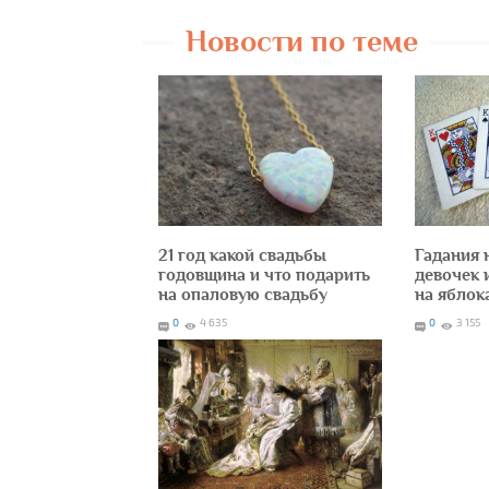
Новости по теме
21 год какой свадьбы
Гадания 
годовщина и что подарить
девочек 
на опаловую свадьбу
на яблок
0
4 635
0
3 155