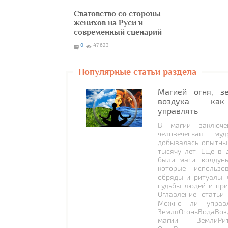
Сватовство со стороны
женихов на Руси и
современный сценарий
0
47 623
Популярные статьи раздела
Магией огня, з
воздуха как
управлять
В магии заключе
человеческая муд
добывалась опытны
тысячу лет. Еще в 
были маги, колдун
которые использо
обряды и ритуалы, 
судьбы людей и при
Оглавление статьи
Можно ли управл
ЗемляОгоньВодаВоз
магии ЗемлиРи