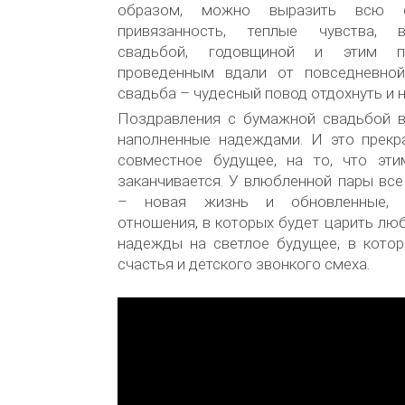
образом, можно выразить всю
привязанность, теплые чувства, 
свадьбой, годовщиной и этим п
проведенным вдали от повседневной
свадьба – чудесный повод отдохнуть и н
Поздравления с бумажной свадьбой в
наполненные надеждами. И это прек
совместное будущее, на то, что эт
заканчивается. У влюбленной пары все
– новая жизнь и обновленные, 
отношения, в которых будет царить люб
надежды на светлое будущее, в котор
счастья и детского звонкого смеха.