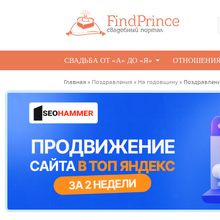
СВАДЬБА ОТ «А» ДО «Я»
ОТНОШЕНИ
Главная
»
Поздравления
»
На годовщину
» Поздравлени