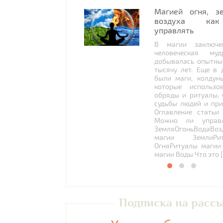
Магией огня, з
воздуха как
управлять
В магии заключе
человеческая муд
добывалась опытны
тысячу лет. Еще в 
были маги, колдун
которые использо
обряды и ритуалы, 
судьбы людей и при
Оглавление статьи
Можно ли управл
ЗемляОгоньВодаВоз
магии ЗемлиРи
ОгняРитуалы магии
магии Воды Что это 
Подписка на расс