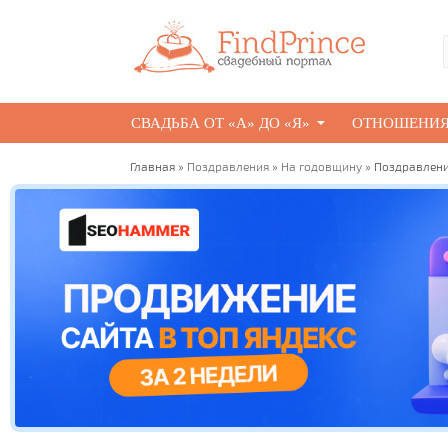
СВАДЬБА ОТ «А» ДО «Я»
ОТНОШЕНИ
Главная
»
Поздравления
»
На годовщину
» Поздравлени