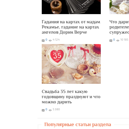
Гадания на картах от мадам
Что дари
Рекамье, гадание на картах
родителе
ангелов Дорин Верче
супружес
0
4 124
0
10 185
Свадьба 35 лет какую
годовщину празднуют и что
можно дарить
0
5 380
Популярные статьи раздела