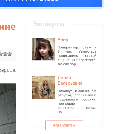
Эксперты
ние
Анна
Копирайтер. Стаж -
5 лет. Увлеклась
написанием статей
еще в университете.
До сих пор…
сердца,
Лилия
Валерьевна
Нахожусь в декретном
отпуске, воспитываю
годовалого ребёнка,
преподаю
фортепиано и вокал
на…
ВСЕ ЭКСПЕРТЫ