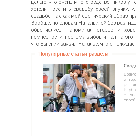
целью, что очень много родственников у п
хотели посетить свадьбу своей внучки, 
свадьбе, так как мой сценический образ п
Вообще, по словам Натальи, ей без разницы
обвенчались, напоминал старое и хор
помпезности, поэтому выбор и пал на этот
что Евгений заявил Наталье, что он ожидае
Популярные статьи раздела
Свад
Возмо
актёр
решаю
Рорба
он ув
своей 