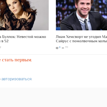
а Буллок: Невестой можно
Лиам Хемсворт не угодил М
и в 52
Сайрус с помолвочным кол
12
0
711
е стать первым
о
авторизоваться
.