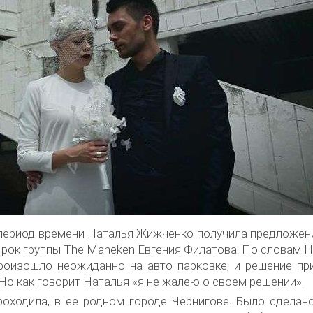
т период времени Наталья Жижченко получила предложен
й рок группы The Maneken Евгения Филатова. По словам 
роизошло неожиданно на авто парковке, и решение пр
Но как говорит Наталья «я не жалею о своем решении».
роходила, в ее родном городе Чернигове. Было сделан