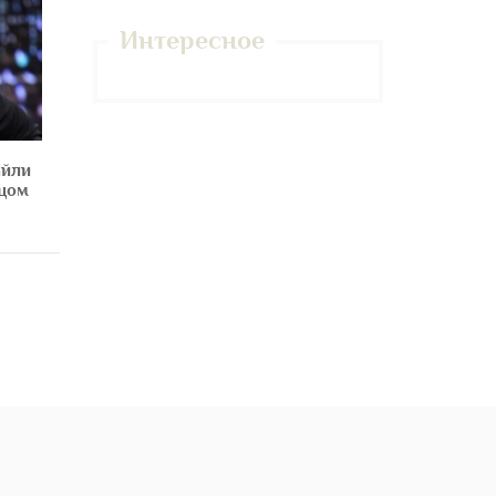
Интересное
айли
ьцом