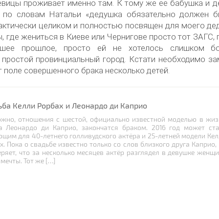
евицы проживает именно там. К тому же ее бабушка и 
и, по словам Натальи «дедушка обязательно должен б
рактически целиком и полностью посвящен для моего де
, где жениться в Киеве или Чернигове просто тот ЗАГС, 
ошее прошлое, просто ей не хотелось слишком б
 простой провинциальный город. Кстати необходимо за
т поле совершенного брака несколько детей.
ьба Келли Рорбах и Леонардо ди Каприо
жно, отношения с шестой, официально известной моделью в жиз
а Леонардо ди Каприо, закончатся браком. 2016 год может ста
щим для 40-летнего голливудского актёра и 25-летней модели Ке
х. Пока о свадьбе известно только со слов близкого друга Каприо,
еряет, что за несколько месяцев актёр разглядел в девушке женщ
мечты. Тот же […]