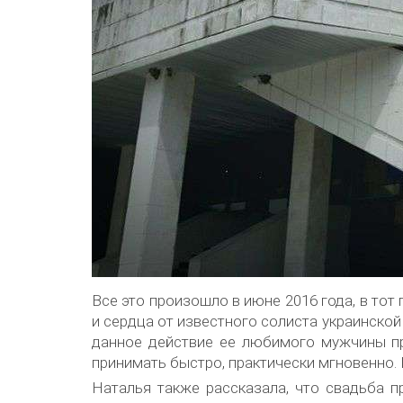
Все это произошло в июне 2016 года, в то
и сердца от известного солиста украинско
данное действие ее любимого мужчины п
принимать быстро, практически мгновенно. 
Наталья также рассказала, что свадьба п