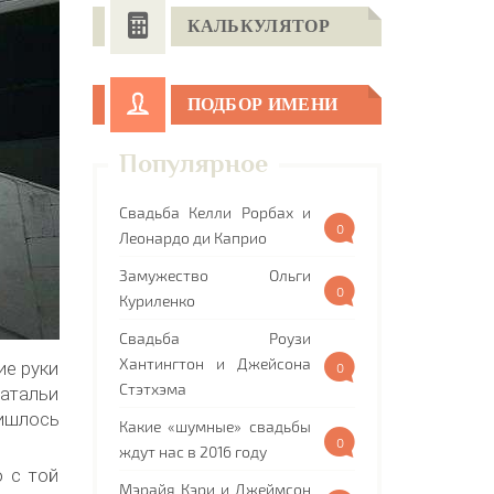
КАЛЬКУЛЯТОР
ПОДБОР ИМЕНИ
Популярное
Свадьба Келли Рорбах и
0
Леонардо ди Каприо
Замужество Ольги
0
Куриленко
Свадьба Роузи
Хантингтон и Джейсона
ие руки
0
Стэтхэма
Натальи
ишлось
Какие «шумные» свадьбы
0
ждут нас в 2016 году
о с той
Мэрайя Кэри и Джеймсон