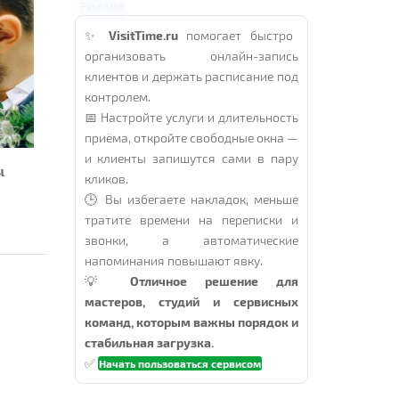
Реклама
✨
VisitTime.ru
помогает быстро
организовать онлайн-запись
клиентов и держать расписание под
контролем.
📅 Настройте услуги и длительность
приёма, откройте свободные окна —
и клиенты запишутся сами в пару
ы
кликов.
🕒 Вы избегаете накладок, меньше
тратите времени на переписки и
звонки, а автоматические
напоминания повышают явку.
💡
Отличное решение для
мастеров, студий и сервисных
команд, которым важны порядок и
стабильная загрузка.
✅
Начать пользоваться сервисом