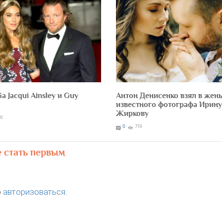
а Jacqui Ainsley и Guy
Антон Денисенко взял в жен
e
известного фотографа Ирину
Жиркову
76
0
719
е стать первым
о
авторизоваться
.