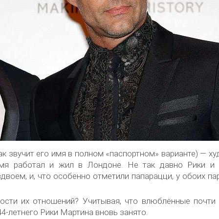
к звучит его имя в полном «паспортном» варианте) — х
мя работал и жил в Лондоне. Не так давно Рики и
двоем, и, что особенно отметили папарацци, у обоих па
ости их отношений? Учитывая, что влюблённые почти 
44-летнего Рики Мартина вновь занято.