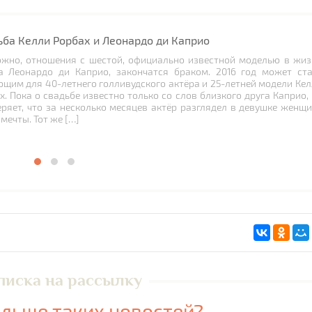
ьба Келли Рорбах и Леонардо ди Каприо
жно, отношения с шестой, официально известной моделью в жиз
а Леонардо ди Каприо, закончатся браком. 2016 год может ста
щим для 40-летнего голливудского актёра и 25-летней модели Ке
х. Пока о свадьбе известно только со слов близкого друга Каприо,
еряет, что за несколько месяцев актёр разглядел в девушке женщ
мечты. Тот же […]
писка на рассылку
льше таких новостей?