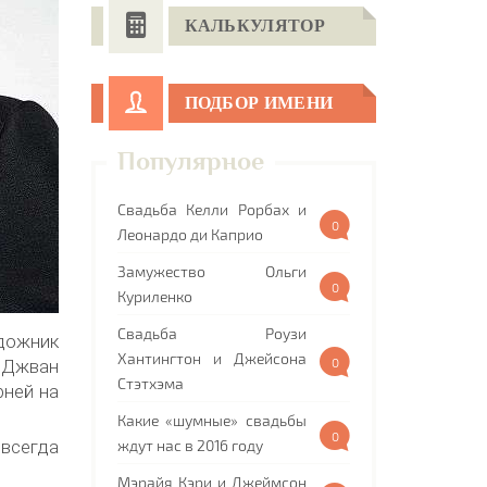
КАЛЬКУЛЯТОР
ПОДБОР ИМЕНИ
Популярное
Свадьба Келли Рорбах и
0
Леонардо ди Каприо
Замужество Ольги
0
Куриленко
Свадьба Роузи
удожник
Хантингтон и Джейсона
0
 Джван
Стэтхэма
рней на
Какие «шумные» свадьбы
0
всегда
ждут нас в 2016 году
Мэрайя Кэри и Джеймсон