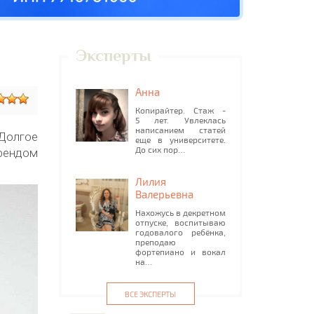
Эксперты
Анна
Копирайтер. Стаж -
5 лет. Увлеклась
написанием статей
Долгое
еще в университете.
До сих пор…
рендом
Лилия
Валерьевна
Нахожусь в декретном
отпуске, воспитываю
годовалого ребёнка,
преподаю
фортепиано и вокал
на…
ВСЕ ЭКСПЕРТЫ