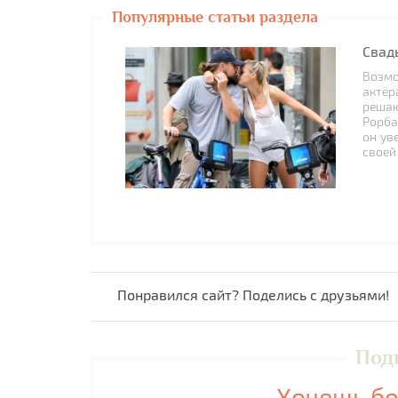
Популярные статьи раздела
Свад
Возмо
актёр
решаю
Рорба
он ув
своей 
Понравился сайт? Поделись с друзьями!
Под
Хочешь бо