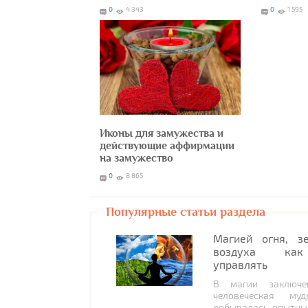
0
4 343
0
1 595
Иконы для замужества и
действующие аффирмации
на замужество
0
8 865
Популярные статьи раздела
Магией огня, з
воздуха как
управлять
В магии заключе
человеческая муд
добывалась опытны