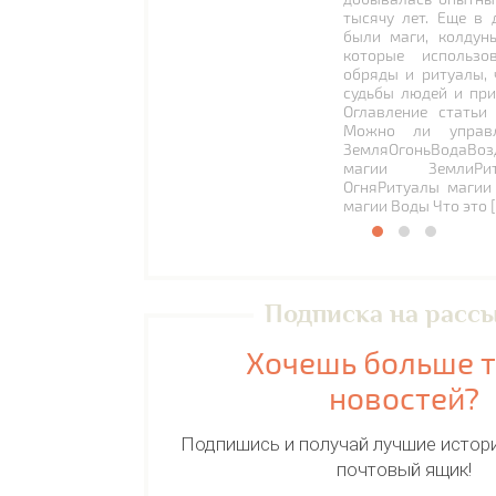
тысячу лет. Еще в 
были маги, колдун
которые использо
обряды и ритуалы, 
судьбы людей и при
Оглавление статьи
Можно ли управл
ЗемляОгоньВодаВоз
магии ЗемлиРи
ОгняРитуалы магии
магии Воды Что это 
Подписка на расс
Хочешь больше 
новостей?
Подпишись и получай лучшие истори
почтовый ящик!