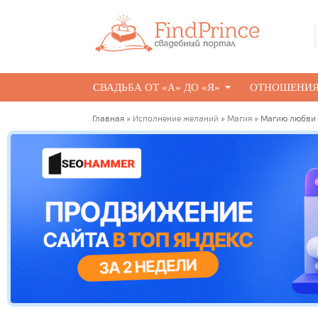
СВАДЬБА ОТ «А» ДО «Я»
ОТНОШЕНИ
Главная
»
Исполнение желаний
»
Магия
» Магию любви 