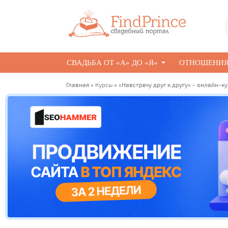
СВАДЬБА ОТ «А» ДО «Я»
ОТНОШЕНИ
Главная
»
Курсы
» «Навстречу друг к другу» - онлайн-к