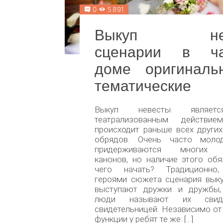
0
5 891
Выкуп нев
сценарии в ча
доме оригиналь
тематические
Выкуп невесты являет
театрализованным действие
происходит раньше всех други
обрядов. Очень часто моло
придерживаются многих 
канонов, но наличие этого обя
чего начать? Традиционно,
героями сюжета сценария выку
выступают дружки и дружбы,
люди называют их свид
свидетельницей. Независимо от
функции у ребят те же: […]