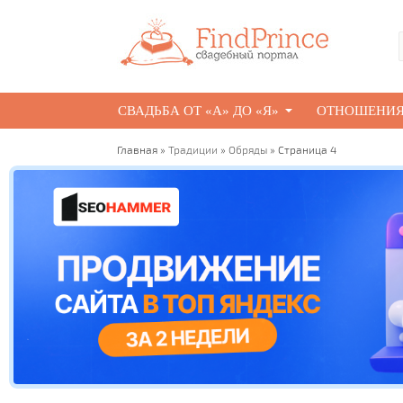
СВАДЬБА ОТ «А» ДО «Я»
ОТНОШЕНИ
Главная
»
Традиции
»
Обряды
» Страница 4