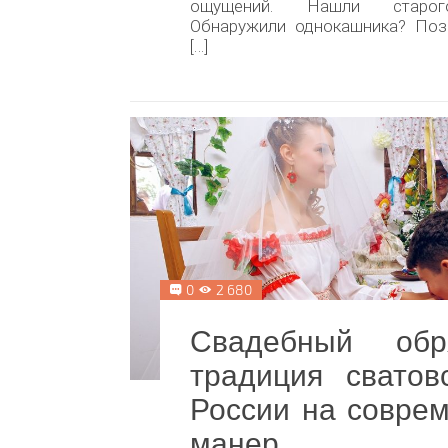
ощущений. Нашли старог
Обнаружили однокашника? Поз
[…]
0
2 680
Свадебный об
традиция сватов
России на совре
манер