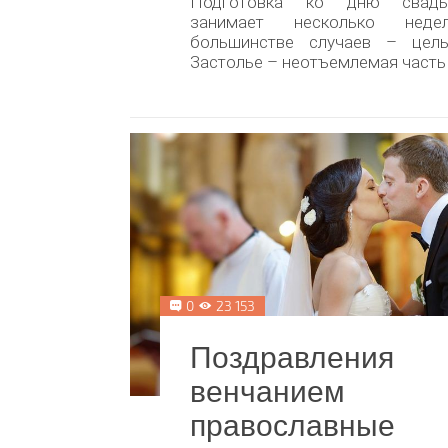
Подготовка ко дню свад
занимает несколько нед
большинстве случаев – цел
Застолье – неотъемлемая часть 
0
23 153
Поздравлен
венчанием
православн