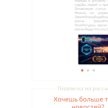
обряды и ритуалы, 
судьбы людей и при
Оглавление статьи
Можно ли управл
ЗемляОгоньВодаВоз
магии ЗемлиРи
ОгняРитуалы магии
магии Воды Что это 
Подписка на расс
Хочешь больше 
новостей?