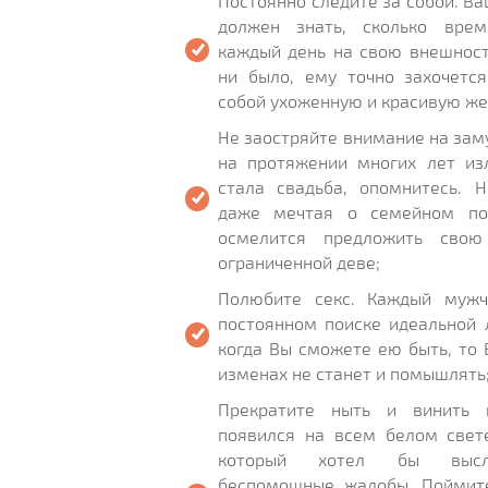
Постоянно следите за собой. В
должен знать, сколько вре
каждый день на свою внешност
ни было, ему точно захочетс
собой ухоженную и красивую ж
Не заостряйте внимание на зам
на протяжении многих лет из
стала свадьба, опомнитесь. 
даже мечтая о семейном по
осмелится предложить свою
ограниченной деве;
Полюбите секс. Каждый мужч
постоянном поиске идеальной 
когда Вы сможете ею быть, то
изменах не станет и помышлять
Прекратите ныть и винить 
появился на всем белом свет
который хотел бы высл
беспомощные жалобы. Поймите