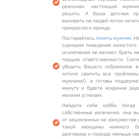
реальная, настоящий мужч
решить. А Ваша детская пр
выливать на людей поток негат
прекрасного принца;
Постарайтесь
понять мужчин
. Н
сценария поведения холостого
исключения не желают брать н
порцию ответственности. Соот
убедить Вашего избранника в
хотите свалить все проблемы
мужчина!), а готовы поддержа
минуту и будете искренне рад
мелким успехам;
Найдите себе хобби. Когда
собственные увлечения, она в
от зацикленных на замужестве 
такой женщины намного б
разговора и гораздо меньше с