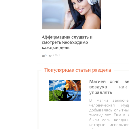
Аффирмацию слушать и
смотреть необходимо
каждый день
0
2 994
Популярные статьи раздела
Магией огня, з
воздуха как
управлять
В магии заключе
человеческая муд
добывалась опытны
тысячу лет. Еще в 
были маги, колдун
которые использо